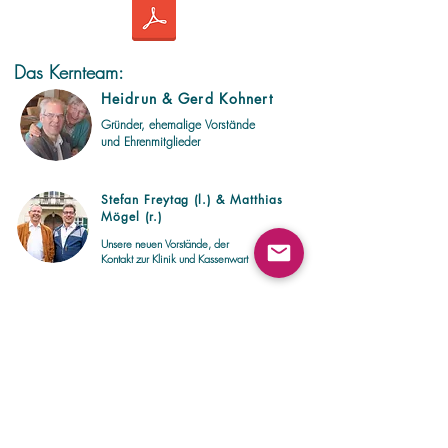
Das Kernteam:
Heidrun & Gerd Kohnert
Gründer, ehemalige Vorstände
und Ehrenmitglieder
Stefan Freytag (l.) & Matthias
Mögel (r.)
Unsere neuen Vorstände, der
Kontakt zur Klinik und Kassenwart
Stephanie & Julian Kastens
Kommunikation und
Spendenübergaben
Dominik Bogensperger
Kommunikation und