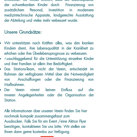
der schwerkranken Kinder durch Finanzierung von
zusätzlichem Personal, Investition in modernere
medizintechnische Apparate, kindgerechte Ausstattung
der Abteilung und vieles mehr verbessert wurde.
Unsere Grundsätze:
Wir unterstützen nach Kräften alles, was den kranken
Kindern dient, ihre Lebensqualität in der Krankheit zu
erhöhen oder ihre Überlebensprognose zu verbessern.
A
usschlaggebend für die Unterstützung einzelner Kinder
und ihrer Familien ist allein ihre Bedürftigkeit.
Das Stations-Team, nicht der Verein, entscheidet im
Rahmen der verfügbaren Mittel über die Notwendigkeit
von Anschaffungen oder die Finanzierung von
Maßnahmen.
Der Verein nimmt keinen Einfluss auf die
inneren Angelegenheiten oder die Organisation der
Station.
Alle Informationen über unseren Verein finden Sie hier
nochmals kompakt zusammengefasst zum
Ausdrucken.
Falls Sie für ein Event /eine Aktion Flyer
benötigen, kontaktieren Sie uns bitte. Wir stellen sie
Ihnen dann gerne kostenlos zur Verfügung.