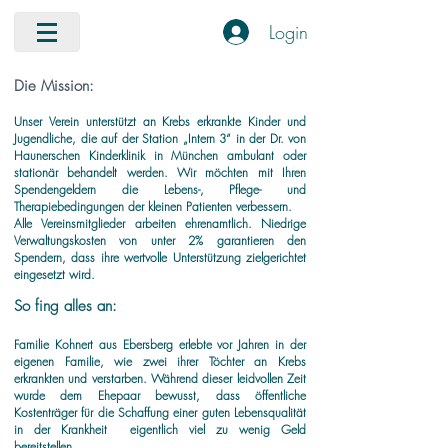
Login
Die Mission:
Unser Verein unterstützt an Krebs erkrankte Kinder und
Jugendliche, die auf der Station „Intern 3“ in der Dr. von
Haunerschen Kinderklinik in München ambulant oder
stationär behandelt werden. Wir möchten mit Ihren
Spendengeldern die Lebens-, Pflege- und
Therapiebedingungen der kleinen Patienten verbessern.
Alle Vereinsmitglieder arbeiten ehrenamtlich. Niedrige
Verwaltungskosten von unter 2% garantieren den
Spendern,
dass ihre wertvolle Unterstützung zielgerichtet
eingesetzt wird.
So fing alles an:
Familie Kohnert aus Ebersberg erlebte vor Jahren in der
eigenen Familie, wie zwei ihrer Töchter an Krebs
erkrankten und verstarben. Während dieser leidvollen Zeit
wurde dem Ehepaar bewusst, dass öffentliche
Kostenträger für die Schaffung einer guten Lebensqualität
in der Krankheit eigentlich viel zu wenig Geld
bereitstellen.