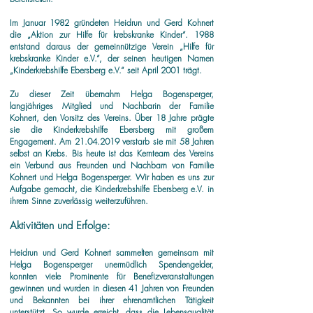
Im Januar 1982 gründeten Heidrun und Gerd Kohnert
die „Aktion zur Hilfe für krebskranke Kinder“.
1988
entstand daraus der gemeinnützige Verein „Hilfe für
krebskranke Kinder e.V.“, der seinen heutigen Namen
„Kinderkrebshilfe Ebersberg e.V.“ seit April 2001 trägt.
Zu dieser Zeit übernahm Helga Bogensperger,
langjähriges Mitglied und Nachbarin der Familie
Kohnert, den Vorsitz des Vereins. Über 18 Jahre prägte
sie die Kinderkrebshilfe Ebersberg mit großem
Engagement. Am
21.04.2019
verstarb sie mit 58 Jahren
selbst an Krebs. Bis heute ist das Kernteam des Vereins
ein Verbund aus Freunden und Nachbarn von Familie
Kohnert und Helga Bogensperger. Wir haben es uns zur
Aufgabe gemacht, die Kinderkrebshilfe Ebersberg e.V. in
ihrem Sinne zuverlässig weiterzuführen.
Aktivitäten und Erfolge:
Heidrun und Gerd Kohnert sammelten gemeinsam mit
Helga Bogensperger unermüdlich Spendengelder,
konnten viele Prominente für Benefizveranstaltungen
gewinnen und wurden in diesen 41 Jahren von Freunden
und Bekannten bei ihrer ehrenamtlichen Tätigkeit
unterstützt. So wurde erreicht, dass die Lebensqualität